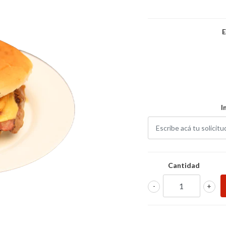
E
I
Cantidad
-
+