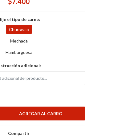
$7.400
lije el tipo de carne:
Churrasco
Mechada
Hamburguesa
nstrucción adicional:
Compartir