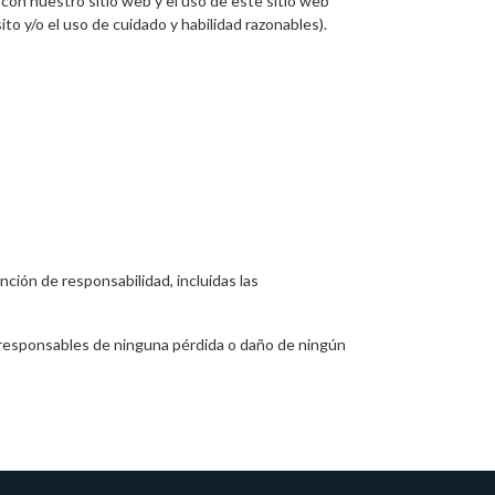
 con nuestro sitio web y el uso de este sitio web
sito y/o el uso de cuidado y habilidad razonables).
nción de responsabilidad, incluidas las
os responsables de ninguna pérdida o daño de ningún