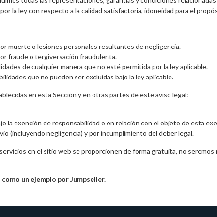
xcluimos todas las representaciones, garantías y condiciones relacionadas
a por la ley con respecto a la calidad satisfactoria, idoneidad para el propó
por muerte o lesiones personales resultantes de negligencia.
or fraude o tergiversación fraudulenta.
idades de cualquier manera que no esté permitida por la ley aplicable.
lidades que no pueden ser excluidas bajo la ley aplicable.
ablecidas en esta Sección y en otras partes de este aviso legal:
jo la exención de responsabilidad o en relación con el objeto de esta exe
io (incluyendo negligencia) y por incumplimiento del deber legal.
os servicios en el sitio web se proporcionen de forma gratuita, no serem
 como un ejemplo por Jumpseller.