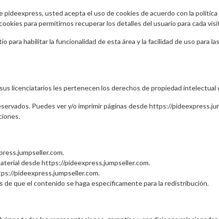
de pideexpress, usted acepta el uso de cookies de acuerdo con la política
ookies para permitirnos recuperar los detalles del usuario para cada visi
io para habilitar la funcionalidad de esta área y la facilidad de uso para 
sus licenciatarios les pertenecen los derechos de propiedad intelectual 
servados. Puedes ver y/o imprimir páginas desde https://pideexpress.jum
ciones.
xpress.jumpseller.com.
material desde https://pideexpress.jumpseller.com.
tps://pideexpress.jumpseller.com.
 de que el contenido se haga específicamente para la redistribución.